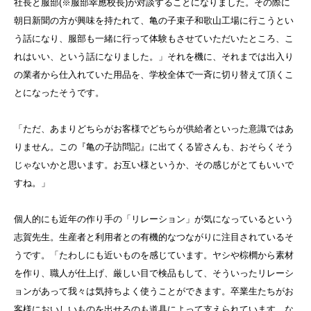
社長と服部(※服部幸應校長)が対談することになりました。その際に
朝日新聞の方が興味を持たれて、亀の子束子和歌山工場に行こうとい
う話になり、服部も一緒に行って体験もさせていただいたところ、こ
れはいい、という話になりました。」それを機に、それまでは出入り
の業者から仕入れていた用品を、学校全体で一斉に切り替えて頂くこ
とになったそうです。
「ただ、あまりどちらがお客様でどちらが供給者といった意識ではあ
りません。この『亀の子訪問記』に出てくる皆さんも、おそらくそう
じゃないかと思います。お互い様というか、その感じがとてもいいで
すね。」
個人的にも近年の作り手の「リレーション」が気になっているという
志賀先生。生産者と利用者との有機的なつながりに注目されているそ
うです。「たわしにも近いものを感じています。ヤシや棕櫚から素材
を作り、職人が仕上げ、厳しい目で検品もして、そういったリレーシ
ョンがあって我々は気持ちよく使うことができます。卒業生たちがお
客様においしいものを出せるのも道具によって支えられています。な