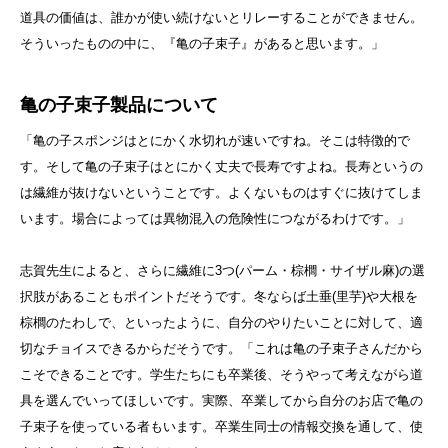
道具の価値は、誰かが使い続けないとリレーすることができません。
そういったものの中に、『亀の子束子』があると思います。」
亀の子束子製品について
「亀の子スポンジはとにかく水切れが速いですね。そこは特徴的で
す。そして亀の子束子はとにかく丈夫で長寿ですよね。長寿というの
は繊維が抜けないということです。よくないものはすぐに抜けてしま
います。場合によっては異物混入の危険性につながるわけです。」
志賀先生によると、さらに繊維に3つ(パーム・棕櫚・サイザル麻)の選
択肢があることもポイントだそうです。冬ならば土垂(里芋)や大根を
棕櫚のたわしで、といったように、自分のやりたいことに対して、適
切なチョイスできるからだそうです。「これは亀の子束子さんだから
こそできることです。学生たちにも卒業後、そうやって考えながら道
具を選んでいってほしいです。実際、卒業してから自分のお店で亀の
子束子を使っている者もいます。卒業生同士の情報交換を通して、使