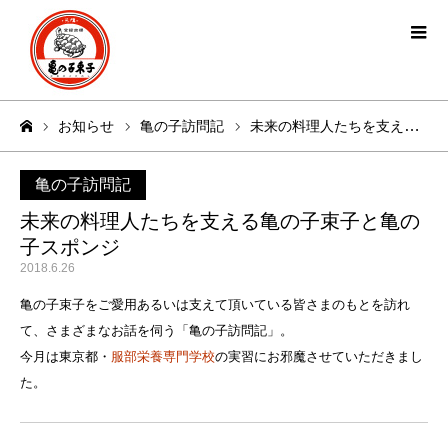
お知らせ
亀の子訪問記
未来の料理人たちを支える亀の子束子と亀の子スポンジ
ホーム
亀の子訪問記
未来の料理人たちを支える亀の子束子と亀の
子スポンジ
2018.6.26
亀の子束子をご愛用あるいは支えて頂いている皆さまのもとを訪れ
て、さまざまなお話を伺う「亀の子訪問記」。
今月は東京都・
服部栄養専門学校
の実習にお邪魔させていただきまし
た。