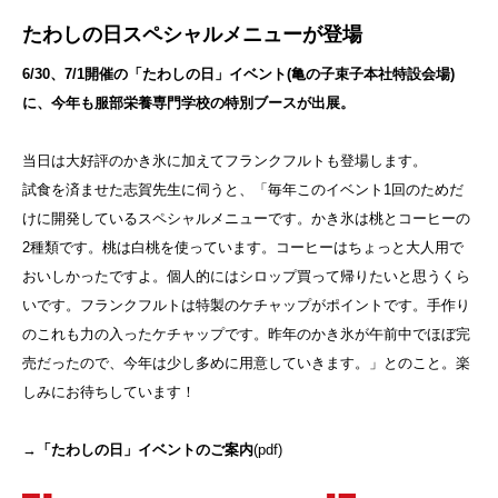
たわしの日スペシャルメニューが登場
6/30、7/1開催の「たわしの日」イベント(亀の子束子本社特設会場)
に、今年も服部栄養専門学校の特別ブースが出展。
当日は大好評のかき氷に加えてフランクフルトも登場します。
試食を済ませた志賀先生に伺うと、「毎年このイベント1回のためだ
けに開発しているスペシャルメニューです。かき氷は桃とコーヒーの
2種類です。桃は白桃を使っています。コーヒーはちょっと大人用で
おいしかったですよ。個人的にはシロップ買って帰りたいと思うくら
いです。フランクフルトは特製のケチャップがポイントです。手作り
のこれも力の入ったケチャップです。昨年のかき氷が午前中でほぼ完
売だったので、今年は少し多めに用意していきます。」とのこと。楽
しみにお待ちしています！
→
「たわしの日」イベントのご案内
(pdf)