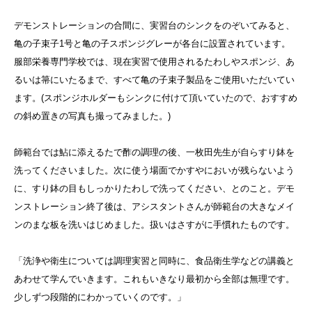
デモンストレーションの合間に、実習台のシンクをのぞいてみると、
亀の子束子1号と亀の子スポンジグレーが各台に設置されています。
服部栄養専門学校では、現在実習で使用されるたわしやスポンジ、あ
るいは箒にいたるまで、すべて亀の子束子製品をご使用いただいてい
ます。(スポンジホルダーもシンクに付けて頂いていたので、おすすめ
の斜め置きの写真も撮ってみました。)
師範台では鮎に添えるたで酢の調理の後、一枚田先生が自らすり鉢を
洗ってくださいました。次に使う場面でかすやにおいが残らないよう
に、すり鉢の目もしっかりたわしで洗ってください、とのこと。デモ
ンストレーション終了後は、アシスタントさんが師範台の大きなメイ
ンのまな板を洗いはじめました。扱いはさすがに手慣れたものです。
「洗浄や衛生については調理実習と同時に、食品衛生学などの講義と
あわせて学んでいきます。これもいきなり最初から全部は無理です。
少しずつ段階的にわかっていくのです。」