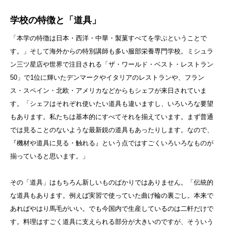
学校の特徴と「道具」
「本学の特徴は日本・西洋・中華・製菓すべてを学ぶということで
す。」そして海外からの特別講師も多い服部栄養専門学校。ミシュラ
ン三ツ星店や世界で注目される「ザ・ワールド・ベスト・レストラン
50」で1位に輝いたデンマークやイタリアのレストランや、フラン
ス・スペイン・北欧・アメリカなどからもシェフが来日されていま
す。「シェフはそれぞれ使いたい道具も違いますし、いろいろな要望
もあります。私たちは基本的にすべてそれを揃えています。まず普通
では見ることのないような最新鋭の道具もあったりします。なので、
『機材や道具に見る・触れる』という点ではすごくいろいろなものが
揃っていると思います。」
その「道具」はもちろん新しいものばかりではありません。「伝統的
な道具もあります。例えば実習で使っていた曲げ輪の裏ごし。本来で
あればやはり馬毛がいい。でも今国内で生産しているのは二軒だけで
す。料理はすごく道具に支えられる部分が大きいのですが、そういう